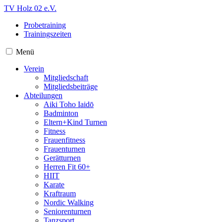
TV Holz 02 e.V.
Probetraining
Trainingszeiten
Menü
Verein
Mitgliedschaft
Mitgliedsbeiträge
Abteilungen
Aiki Toho Iaidō
Badminton
Eltern+Kind Turnen
Fitness
Frauenfitness
Frauenturnen
Gerätturnen
Herren Fit 60+
HIIT
Karate
Kraftraum
Nordic Walking
Seniorenturnen
Tanzsport