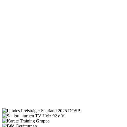
mehr erfahren
Tanzsport
Rhythmus, Koordination und Freude verbinden sich beim Tanzsport
für jedes Alter.
mehr erfahren
Volleyball
Schnelligkeit, Technik und Teamgeist trainieren beim Volleyball für
Anfänger und Fortgeschrittene.
www.prowin-volleys.de