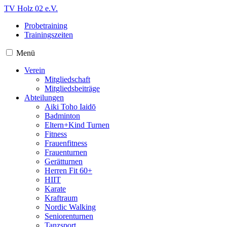
TV Holz 02 e.V.
Probetraining
Trainingszeiten
Menü
Verein
Mitgliedschaft
Mitgliedsbeiträge
Abteilungen
Aiki Toho Iaidō
Badminton
Eltern+Kind Turnen
Fitness
Frauenfitness
Frauenturnen
Gerätturnen
Herren Fit 60+
HIIT
Karate
Kraftraum
Nordic Walking
Seniorenturnen
Tanzsport