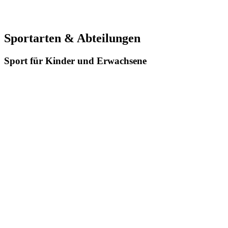
Sportarten & Abteilungen
Sport für Kinder und Erwachsene
Eltern & Kind Turnen
Gemeinsame Bewegungsstunden für Eltern und Kinder fördern
Spaß, Motorik und Gemeinschaft.
mehr erfahren
Gerätturnen
Trainiere Kraft, Geschicklichkeit und Körperbeherrschung an
vielseitigen Turngeräten.
mehr erfahren
Fitness